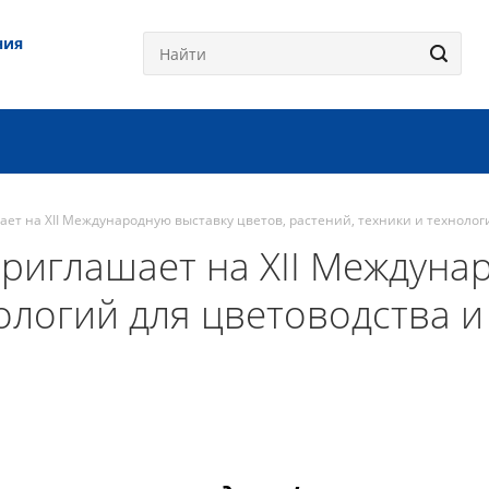
ния
ет на XII Международную выставку цветов, растений, техники и техноло
риглашает на XII Междуна
нологий для цветоводства 