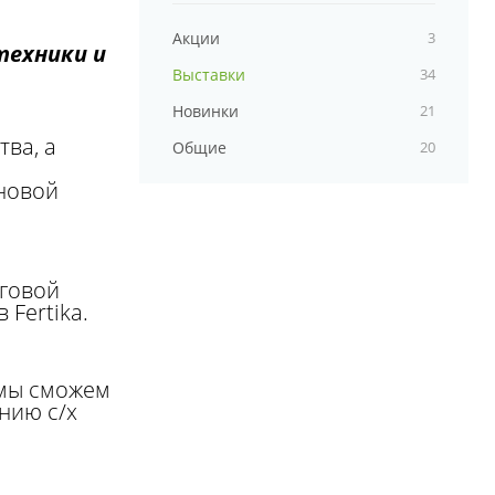
Акции
3
техники и
Выставки
34
Новинки
21
ва, а
Общие
20
 новой
рговой
 Fertika.
е мы сможем
нию с/х