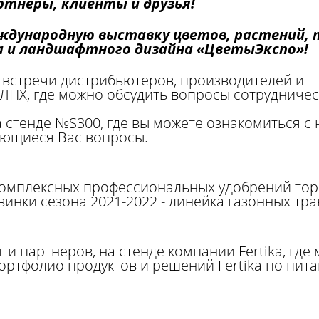
тнеры, клиенты и друзья!
ждународную выставку цветов, растений, 
а и ландшафтного дизайна «ЦветыЭкспо»!
 встречи дистрибьютеров, производителей и
ЛПХ, где можно обсудить вопросы сотрудничест
 стенде №S300, где вы можете ознакомиться с
ующиеся Вас вопросы.
 комплексных профессиональных удобрений то
нки сезона 2021-2022 - линейка газонных трав
г и партнеров, на стенде компании Fertika, гд
ортфолио продуктов и решений Fertika по пита