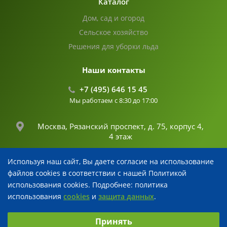
Каталог
Дом, сад и огород
Сельское хозяйство
Решения для уборки льда
Наши контакты
+7 (495) 646 15 45
Мы работаем с 8:30 до 17:00
Москва, Рязанский проспект, д. 75, корпус 4,
4 этаж
Используя наш сайт, Вы даете согласие на использование
info@fertika.com
файлов cookies в соответствии с нашей Политикой
использования cookies. Подробнее: политика
использования
cookies
и
защита данных
.
© 2026 Все права защищены
Выберите настройки cookie
Разработка и поддержка
Принять
Минимальные
Аналитические
Рекламные