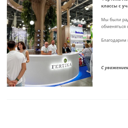
классы с у
Мы были рад
обменяться 
Благодарим 
С уважение