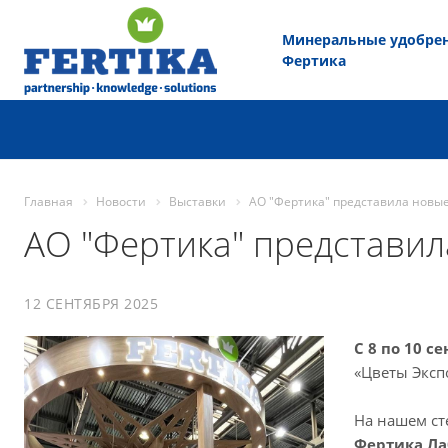
Минеральные удобре
Фертика
Главная
Новости
Выставки
АО "Фертика" представила новые
АО "Фертика" представил
12 СЕНТЯБРЯ 2025
С 8 по 10 с
«Цветы Эксп
На нашем ст
Фертика Ла