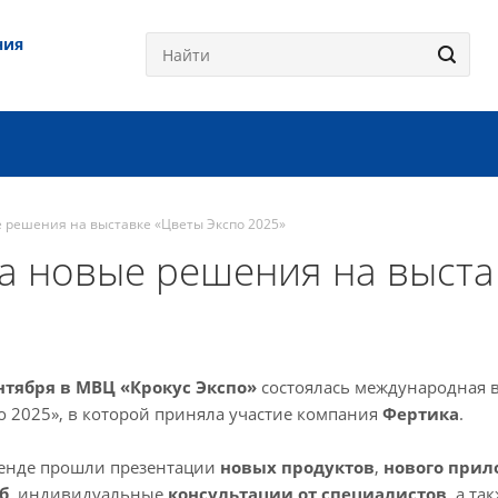
ния
 решения на выставке «Цветы Экспо 2025»
а новые решения на выста
ентября в МВЦ «Крокус Экспо»
состоялась международная 
о 2025», в которой приняла участие компания
Фертика
.
енде прошли презентации
новых продуктов
,
нового при
б
, индивидуальные
консультации от специалистов
, а та