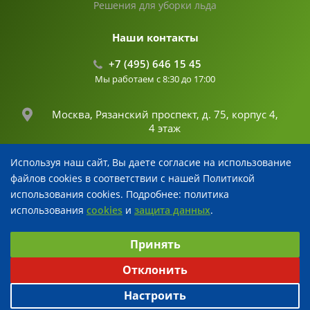
Решения для уборки льда
Наши контакты
+7 (495) 646 15 45
Мы работаем с 8:30 до 17:00
Москва, Рязанский проспект, д. 75, корпус 4,
4 этаж
Используя наш сайт, Вы даете согласие на использование
info@fertika.com
файлов cookies в соответствии с нашей Политикой
использования cookies. Подробнее: политика
использования
cookies
и
защита данных
.
© 2026 Все права защищены
Выберите настройки cookie
Разработка и поддержка
Принять
Минимальные
Аналитические
Рекламные
Отклонить
Настроить