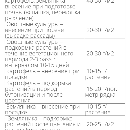
картофель, земляника –
40-50 г/м2
внесение при подготовке
почвы (вспашка, перекопка,
рыхление)
Овощные культуры –
внесение при посеве
20-30 г/м2
(высадке рассады)
Овощные культуры –
подкормка растений в
течение вегетационного
20-30 г/м2
периода 2-3 раза с
интервалом 10-15 дней
Картофель – внесение при
10-15 г/
посадке
растение
Картофель – подкормка
растений в период
15-20 г/пог.
бутонизации и после
метр рядка
цветения
Земляника – внесение при
10-15 г/
посадке
растение
Земляника – подкормка
растений после цветения и
20-25 г/м2
после сбора урожая