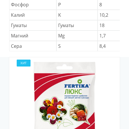
Фосфор
P
8
Калий
K
10,2
Гуматы
Гуматы
18
Магний
Mg
1,7
Сера
S
8,4
ХИТ