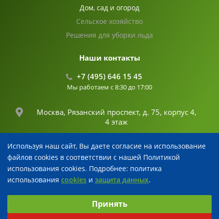
Дом, сад и огород
Сельское хозяйство
Решения для уборки льда
Наши контакты
+7 (495) 646 15 45
Мы работаем с 8:30 до 17:00
Москва, Рязанский проспект, д. 75, корпус 4,
4 этаж
Используя наш сайт, Вы даете согласие на использование
info@fertika.com
файлов cookies в соответствии с нашей Политикой
использования cookies. Подробнее: политика
использования
cookies
и
защита данных
.
© 2026 Все права защищены
Выберите настройки cookie
Разработка и поддержка
Принять
Минимальные
Аналитические
Рекламные