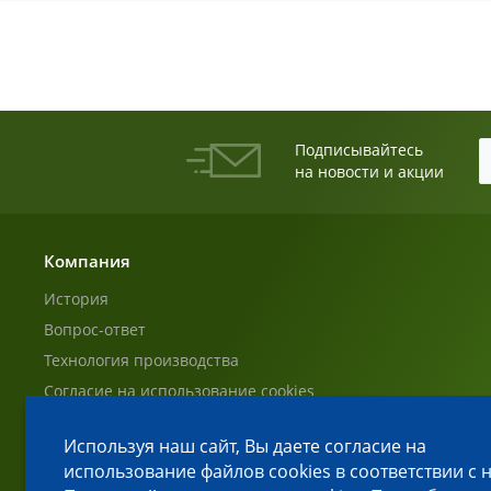
Подписывайтесь
на новости и акции
Компания
История
Вопрос-ответ
Технология производства
Согласие на использование cookies
Согласие на обработку ПД Пользователей
Используя наш сайт, Вы даете согласие на
Политика обработки персональных данных
использование файлов cookies в соответствии с
Сбросить cookies