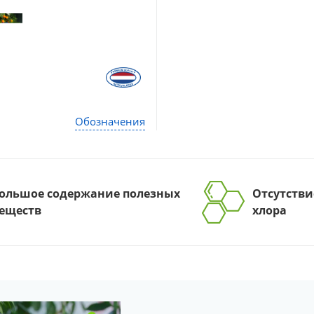
Обозначения
ольшое содержание полезных
Отсутстви
еществ
хлора