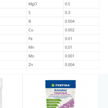
MgO
0.5
S
0.3
B
0.004
Cu
0.002
Fe
0.01
Mn
0.01
Mo
0.001
Zn
0.004