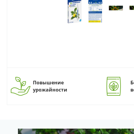
Повышение
Б
урожайности
в