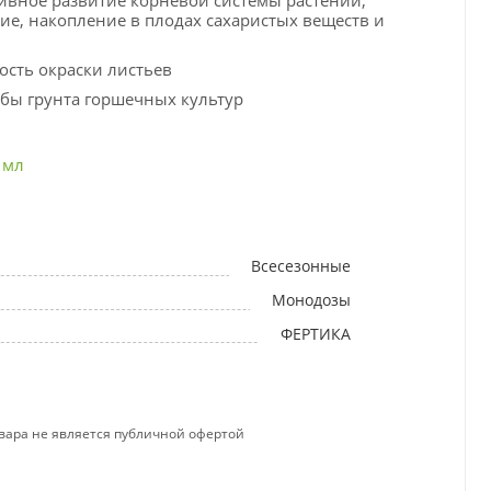
вное развитие корневой системы растений,
е, накопление в плодах сахаристых веществ и
сть окраски листьев
жбы грунта горшечных культур
 мл
Всесезонные
Монодозы
ФЕРТИКА
вара не является публичной офертой