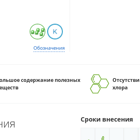
Обозначения
ольшое содержание полезных
Отсутстви
еществ
хлора
Сроки внесения
ния