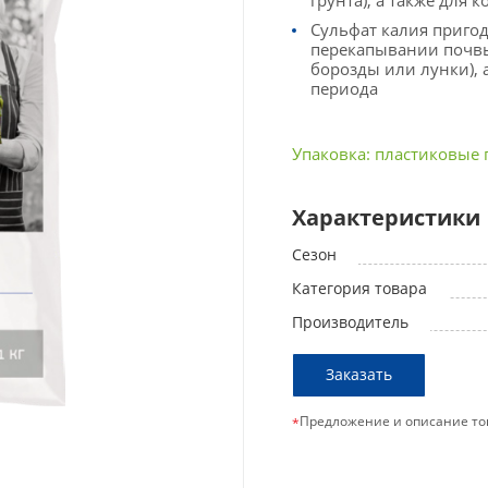
грунта), а также для
Сульфат калия пригод
перекапывании почвы 
борозды или лунки), 
периода
Упаковка: пластиковые п
Характеристики
Сезон
Категория товара
Производитель
Заказать
Предложение и описание то
*