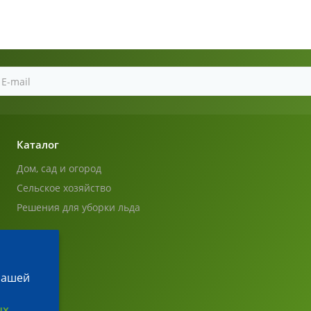
Каталог
Дом, сад и огород
Сельское хозяйство
Решения для уборки льда
 нашей
ых
.