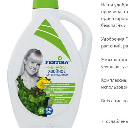
Наши удобре
производству
ориентирова
безопасный 
Удобрения F
растений, р
Жидкая конс
улучшает ус
Комплексные
использова
Внесение по
ослаблены