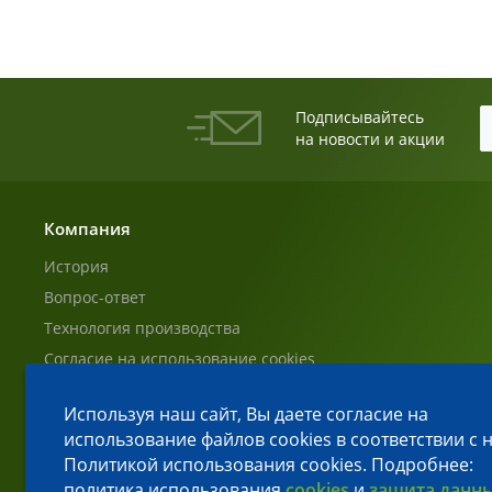
Подписывайтесь
на новости и акции
Компания
История
Вопрос-ответ
Технология производства
Согласие на использование cookies
Согласие на обработку ПД Пользователей
Используя наш сайт, Вы даете согласие на
Политика обработки персональных данных
использование файлов cookies в соответствии с
Сбросить cookies
Политикой использования cookies. Подробнее:
политика использования
cookies
и
защита данн