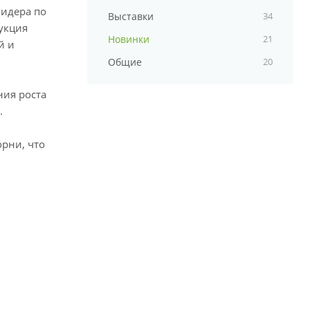
лидера по
Выставки
34
дукция
Новинки
21
й и
Общие
20
ния роста
.
орни, что