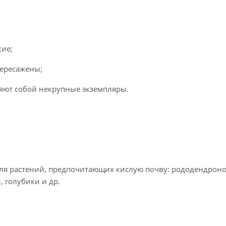
кие;
ересажены;
яют собой некрупные экземпляры.
 для растений, предпочитающих кислую почву: рододендроно
, голубики и др.