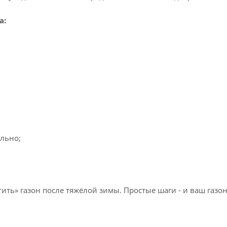
а:
ельно;
тить» газон после тяжёлой зимы. Простые шаги - и ваш газо