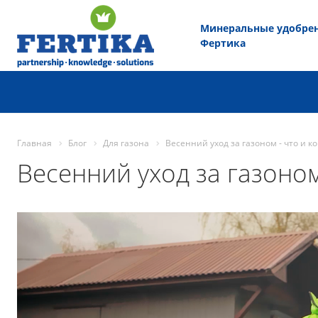
Минеральные удобре
Фертика
Главная
Блог
Для газона
Весенний уход за газоном - что и к
Весенний уход за газоном