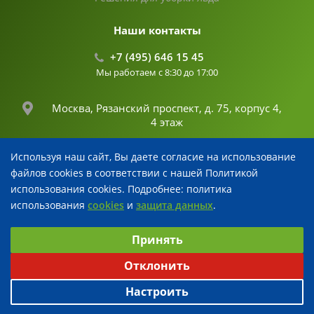
Наши контакты
+7 (495) 646 15 45
Мы работаем с 8:30 до 17:00
Москва, Рязанский проспект, д. 75, корпус 4,
4 этаж
Используя наш сайт, Вы даете согласие на использование
info@fertika.com
файлов cookies в соответствии с нашей Политикой
использования cookies. Подробнее: политика
использования
cookies
и
защита данных
.
© 2026 Все права защищены
Выберите настройки cookie
Разработка и поддержка
Принять
Минимальные
Аналитические
Рекламные
Отклонить
Настроить