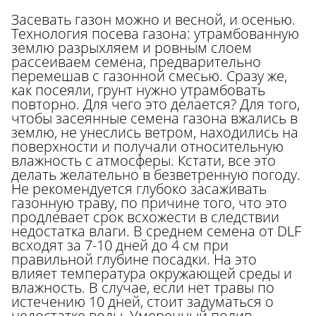
Засевать газон можно и весной, и осенью.
Технология посева газона: утрамбованную
землю разрыхляем и ровным слоем
рассеиваем семена, предварительно
перемешав с газонной смесью. Сразу же,
как посеяли, грунт нужно утрамбовать
повторно. Для чего это делается? Для того,
чтобы засеянные семена газона вжались в
землю, не унеслись ветром, находились на
поверхности и получали относительную
влажность с атмосферы. Кстати, все это
делать желательно в безветренную погоду.
Не рекомендуется глубоко засаживать
газонную траву, по причине того, что это
продлевает срок всхожести в следствии
недостатка влаги. В среднем семена от DLF
всходят за 7-10 дней до 4 см при
правильной глубине посадки. На это
влияет температура окружающей среды и
влажность. В случае, если нет травы по
истечению 10 дней, стоит задуматься о
недостатке воды. Умеренный полив