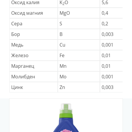
Оксид калия
K
O
5,6
2
Оксид магния
MgO
0,4
Сера
S
0,2
Бор
B
0,003
Медь
Cu
0,001
Железо
Fe
0,01
Марганец
Mn
0,01
Молибден
Mo
0,001
Цинк
Zn
0,003