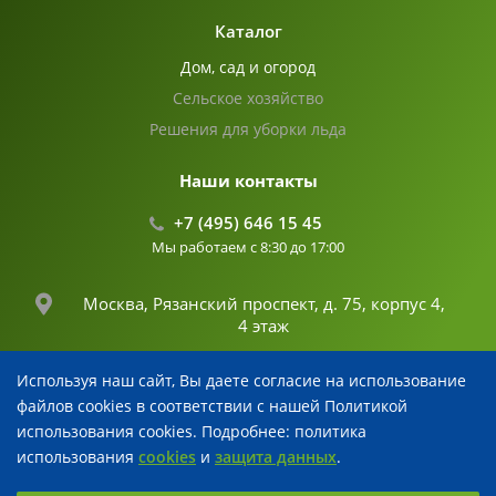
Каталог
Дом, сад и огород
Сельское хозяйство
Решения для уборки льда
Наши контакты
+7 (495) 646 15 45
Мы работаем с 8:30 до 17:00
Москва, Рязанский проспект, д. 75, корпус 4,
4 этаж
Используя наш сайт, Вы даете согласие на использование
info@fertika.com
файлов cookies в соответствии с нашей Политикой
использования cookies. Подробнее: политика
использования
cookies
и
защита данных
.
© 2026 Все права защищены
Выберите настройки cookie