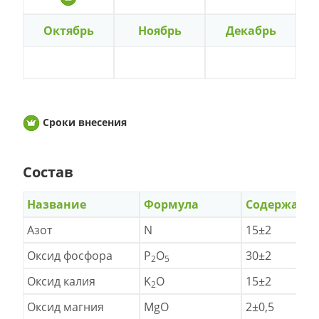
Октябрь
Ноябрь
Декабрь
Сроки внесения
Состав
Название
Формула
Содержани
Азот
N
15±2
Оксид фосфора
P
O
30±2
2
5
Оксид калия
K
O
15±2
2
Оксид магния
MgO
2±0,5