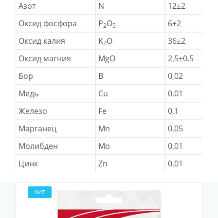
Азот
N
12±2
Оксид фосфора
P
O
6±2
2
5
Оксид калия
K
O
36±2
2
Оксид магния
MgO
2,5±0,5
Бор
B
0,02
Медь
Cu
0,01
Железо
Fe
0,1
Марганец
Mn
0,05
Молибден
Mo
0,01
Цинк
Zn
0,01
ХИТ