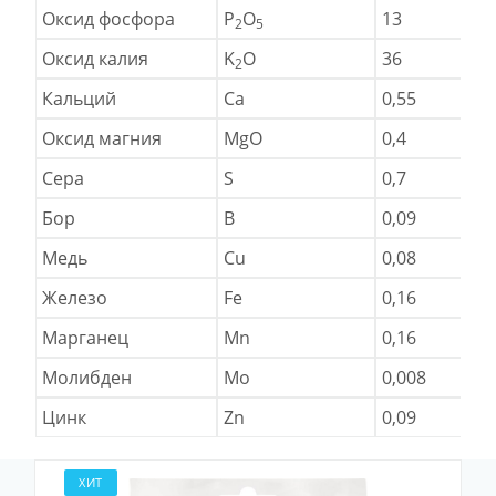
Оксид фосфора
P
O
13
2
5
Оксид калия
K
O
36
2
Кальций
Ca
0,55
Оксид магния
MgO
0,4
Сера
S
0,7
Бор
B
0,09
Медь
Cu
0,08
Железо
Fe
0,16
Марганец
Mn
0,16
Молибден
Mo
0,008
Цинк
Zn
0,09
ХИТ