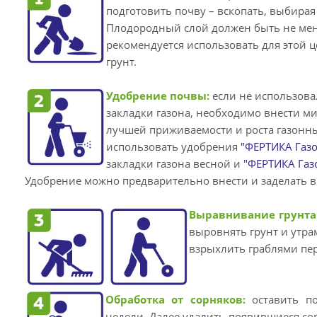
подготовить почву – вскопать, выбирая
Плодородный слой должен быть не мене
рекомендуется использовать для этой 
грунт.
Удобрение почвы:
если не использова
закладки газона, необходимо внести м
лучшей приживаемости и роста газонны
использовать удобрения
"ФЕРТИКА Газо
закладки газона весной и
"ФЕРТИКА Газ
Удобрение можно предварительно внести и заделать в
Выравнивание грунта
выровнять грунт и утра
взрыхлить граблями пер
Обработка от сорняков:
оставить по
недели. Далее удалить появившиеся со