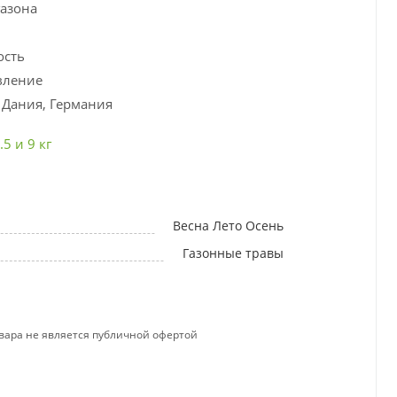
газона
ость
вление
 Дания, Германия
.5 и 9 кг
Весна Лето Осень
Газонные травы
вара не является публичной офертой