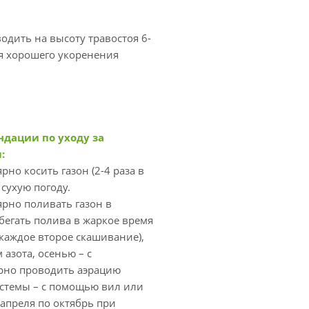
дить на высоту травостоя 6-
для хорошего укоренения
дации по уходу за
м:
ярно косить газон (2-4 раза в
 сухую погоду.
ярно поливать газон в
бегать полива в жаркое время
(каждое второе скашивание),
азота, осенью – с
рно проводить аэрацию
истемы – с помощью вил или
 апреля по октябрь при