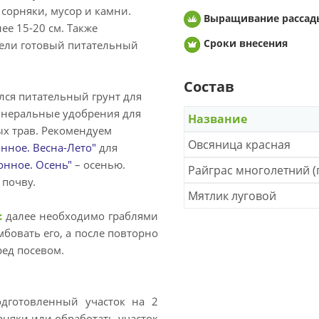
 сорняки, мусор и камни.
Выращивание рассад
е 15-20 см. Также
Сроки внесения
цели готовый питательный
Состав
лся питательный грунт для
инеральные удобрения для
Название
х трав. Рекомендуем
Овсяница красная
нное. Весна-Лето"
для
онное. Осень"
– осенью.
Райграс многолетний 
 почву.
Мятлик луговой
:
далее необходимо граблями
мбовать его, а после повторно
ед посевом.
дготовленный участок на 2
рняки или обработать участок