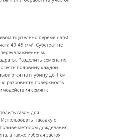
евом тщательно перемешать!
ёта 40-45 г/м². Субстрат не
 переувлажненным.
адраты. Разделить семена по
Посеять половину каждой
лываются на глубину до 1 см
шо разровнять поверхность
аимодействия семян с
полить газон для
 Использовать насадку с
 поливе методом дождевания,
на, а также избегая застоя