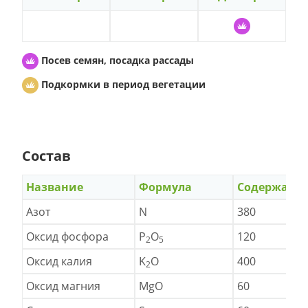
Посев семян, посадка рассады
Подкормки в период вегетации
Состав
Название
Формула
Содержани
Азот
N
380
Оксид фосфора
P
O
120
2
5
Оксид калия
K
O
400
2
Оксид магния
MgO
60