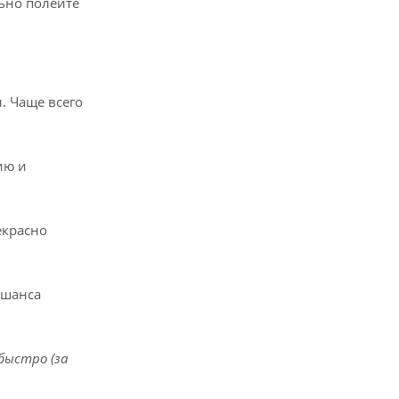
льно полейте
. Чаще всего
ию и
екрасно
 шанса
быстро (за