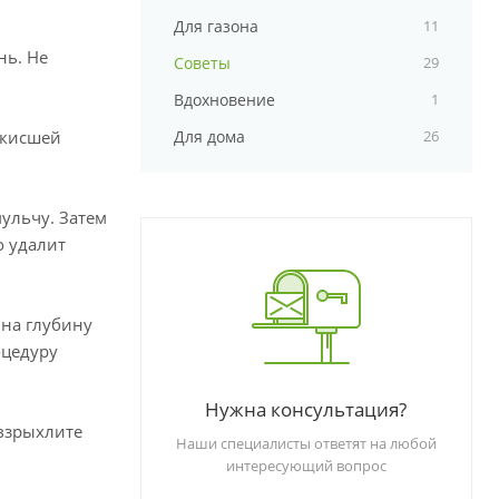
Для газона
11
нь. Не
Советы
29
Вдохновение
1
аскисшей
Для дома
26
ульчу. Затем
о удалит
на глубину
оцедуру
Нужна консультация?
 взрыхлите
Наши специалисты ответят на любой
интересующий вопрос