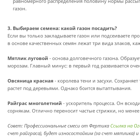
равномерного распределения половину нормы рассыпьт
газон.
3. Выбираем семена: какой газон посадить?
Если вы только закладываете газон или подсеиваете пр
в основе качественных семян лежат три вида злаков, к
Мятлик луговой
- основа долговечного газона. Образу
морозам. Главный минус: в первый год развивается очен
Овсяница красная
- королева тени и засухи. Сохраняе
растет под деревьями. Однако боится вытаптывания.
Райграс многолетний
- ускоритель процесса. Он всход
сорнякам. Отлично переносит частые стрижки, но менее 
Совет: Профессиональные смеси от Фертика
Ссылка на Oz
счет райграса), будет износостойким (за счет мятлика) и