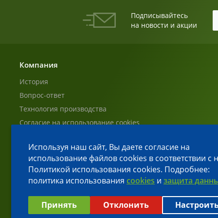
Подписывайтесь
на новости и акции
Компания
История
Вопрос-ответ
Технология производства
Согласие на использование cookies
Согласие на обработку ПД Пользователей
Используя наш сайт, Вы даете согласие на
Политика обработки персональных данных
использование файлов cookies в соответствии с
Сбросить cookies
Политикой использования cookies. Подробнее:
политика использования
cookies
и
защита данн
Выберите настройки cookie
Принять
Отклонить
Настроит
Минимальные
Аналитические
Рекламные
© 2026 Все права защищены