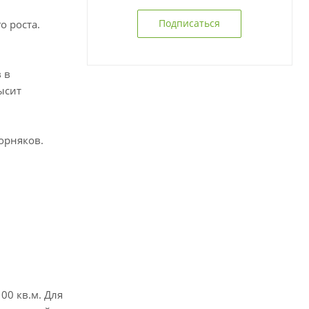
Подписаться
о роста.
 в
ысит
орняков.
00 кв.м. Для