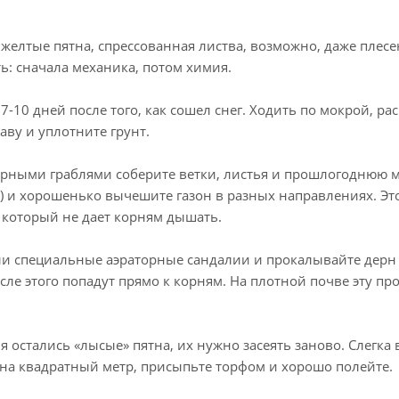
желтые пятна, спрессованная листва, возможно, даже плесе
ь: сначала механика, потом химия.
7-10 дней после того, как сошел снег. Ходить по мокрой, р
аву и уплотните грунт.
рными граблями соберите ветки, листья и прошлогоднюю м
) и хорошенько вычешите газон в разных направлениях. Эт
 который не дает корням дышать.
и специальные аэраторные сандалии и прокалывайте дерн 
осле этого попадут прямо к корням. На плотной почве эту пр
 остались «лысые» пятна, их нужно засеять заново. Слегка
г на квадратный метр, присыпьте торфом и хорошо полейте.