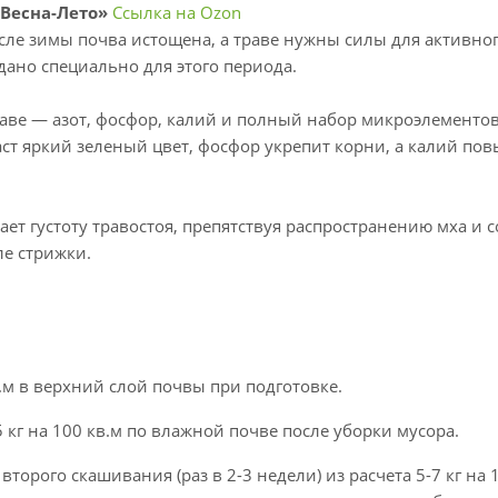
 Весна-Лето»
Ссылка на Ozon
сле зимы почва истощена, а траве нужны силы для активног
дано специально для этого периода.
таве — азот, фосфор, калий и полный набор микроэлементов
ст яркий зеленый цвет, фосфор укрепит корни, а калий пов
т густоту травостоя, препятствуя распространению мха и с
ле стрижки.
в.м в верхний слой почвы при подготовке.
кг на 100 кв.м по влажной почве после уборки мусора.
орого скашивания (раз в 2-3 недели) из расчета 5-7 кг на 1