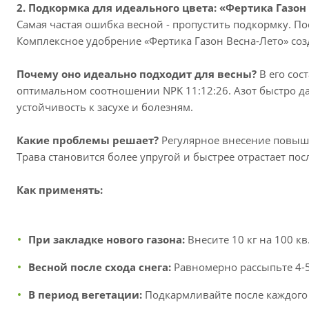
2. Подкормка для идеального цвета: «Фертика Газон
Самая частая ошибка весной - пропустить подкормку. По
Комплексное удобрение «Фертика Газон Весна-Лето» соз
Почему оно идеально подходит для весны?
В его сос
оптимальном соотношении NPK 11:12:26. Азот быстро да
устойчивость к засухе и болезням.
Какие проблемы решает?
Регулярное внесение повышае
Трава становится более упругой и быстрее отрастает пос
Как применять:
При закладке нового газона:
Внесите 10 кг на 100 к
Весной после схода снега:
Равномерно рассыпьте 4-5 
В период вегетации:
Подкармливайте после каждого вт