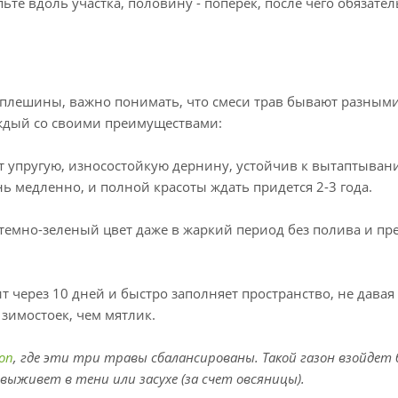
е вдоль участка, половину - поперек, после чего обязате
оплешины, важно понимать, что смеси трав бывают разными
аждый со своими преимуществами:
ет упругую, износостойкую дернину, устойчив к вытаптыван
ь медленно, и полной красоты ждать придется 2-3 года.
т темно-зеленый цвет даже в жаркий период без полива и пр
ит через 10 дней и быстро заполняет пространство, не давая
зимостоек, чем мятлик.
on
, где эти три травы сбалансированы. Такой газон взойдет 
 выживет в тени или засухе (за счет овсяницы).